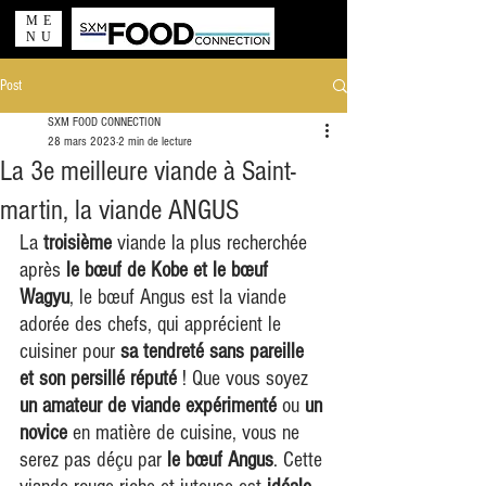
ME
NU
Post
SXM FOOD CONNECTION
28 mars 2023
2 min de lecture
La 3e meilleure viande à Saint-
martin, la viande ANGUS
La 
troisième
 viande la plus recherchée 
après 
le bœuf de Kobe et le bœuf 
Wagyu
, le bœuf Angus est la viande 
adorée des chefs, qui apprécient le 
cuisiner pour
 sa tendreté sans pareille 
et son persillé réputé
 ! Que vous soyez 
un amateur de viande expérimenté
 ou 
un 
novice
 en matière de cuisine, vous ne 
serez pas déçu par 
le bœuf Angus
. Cette 