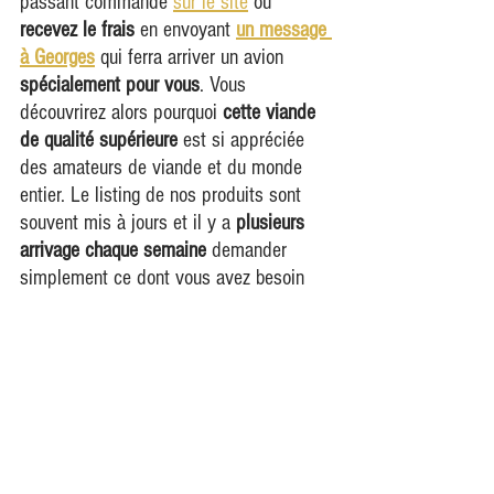
passant commande 
sur le site
 ou 
recevez le frais
 en envoyant 
un message 
à Georges
 qui ferra arriver un avion 
spécialement pour vous
. Vous 
découvrirez alors pourquoi 
cette viande 
de qualité supérieure
 est si appréciée 
des amateurs de viande et du monde 
entier. Le listing de nos produits sont 
souvent mis à jours et il y a 
plusieurs 
arrivage chaque semaine
 demander 
simplement ce dont vous avez besoin 
par message
.
Georges au +590 690 88 
80 09
 ou 
par email 
sxmfoodpro@gmail.com