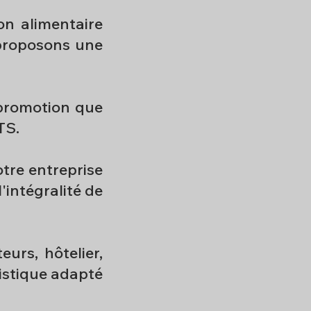
n alimentaire
 proposons une
 promotion que
TS.
otre entreprise
l'intégralité de
urs, hôtelier,
gistique adapté