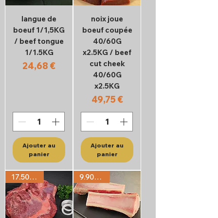
langue de
noix joue
boeuf 1/1,5KG
boeuf coupée
/ beef tongue
40/60G
1/1.5KG
x2.5KG / beef
cut cheek
Prix
24,68 €
40/60G
x2.5KG
Prix
49,75 €
Ajouter au
Ajouter au
panier
panier
17.50€/KG
9.90€/KG