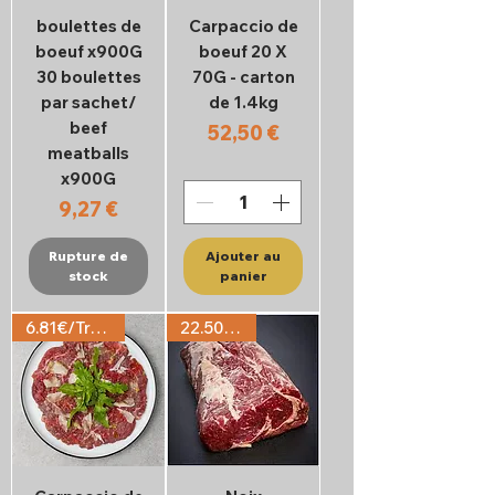
boulettes de
Carpaccio de
boeuf x900G
boeuf 20 X
30 boulettes
70G - carton
par sachet/
de 1.4kg
beef
Prix
52,50 €
meatballs
x900G
Prix
9,27 €
Rupture de
Ajouter au
stock
panier
6.81€/Tranche
22.50€/KG