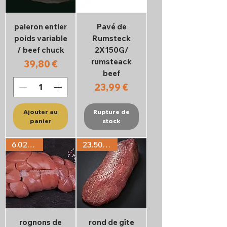
paleron entier
Pavé de
poids variable
Rumsteck
/ beef chuck
2X150G/
rumsteack
Prix
39,80 €
beef
Prix
23,99 €
Ajouter au
Rupture de
panier
stock
6.02€/KG
23.50€/KG
rognons de
rond de gîte