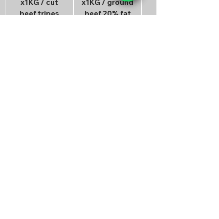
x1KG / cut
x1KG / ground
beef tripes
beef 20% fat
x1KG
x1kg
Prix
Prix
6,65 €
18,90 €
Ajouter au
Ajouter au
panier
panier