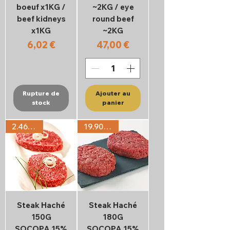
boeuf x1KG /
~2KG / eye
beef kidneys
round beef
x1KG
~2KG
Prix
Prix
6,02 €
47,00 €
Rupture de
Ajouter au
stock
panier
2.46€/PC
19.90€/KG
Steak Haché
Steak Haché
150G
180G
SOCOPA 15%
SOCOPA 15%