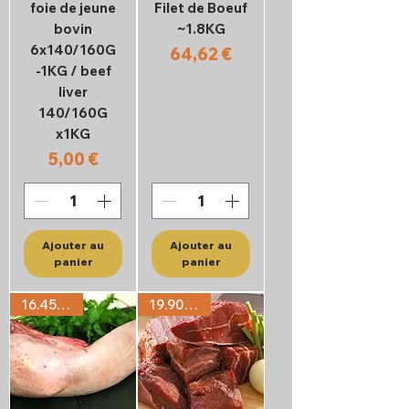
foie de jeune
Filet de Boeuf
bovin
~1.8KG
6x140/160G
Prix
64,62 €
-1KG / beef
liver
140/160G
x1KG
Prix
5,00 €
Ajouter au
Ajouter au
panier
panier
16.45€/KG
19.90€/KG