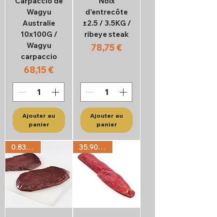
Carpaccio de
Noix
Wagyu
d'entrecôte
Australie
±2.5 / 3.5KG /
10x100G /
ribeye steak
Wagyu
Prix
78,75 €
carpaccio
Prix
68,15 €
Ajouter au
Ajouter au
panier
panier
0.83€/PC
35.90€/KG