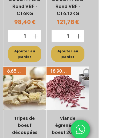
Rond VBF -
Rond VBF -
CT6KG
CT6.12KG
Prix
Prix
98,40 €
121,78 €
Ajouter au
Ajouter au
panier
panier
6.65€/KG
18.90€/KG
tripes de
viande
boeuf
égrenée de
découpées
boeuf 20%MG