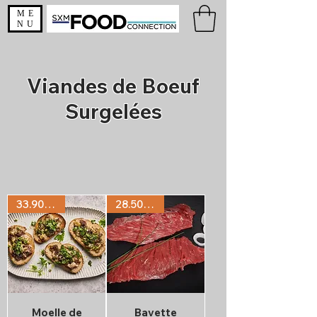
ME
NU
Viandes de
Boeuf
Surgelées
33.90€/KG
28.50€/KG
Moelle de
Bavette