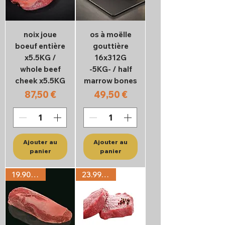
noix joue
os à moëlle
boeuf entière
gouttière
x5.5KG /
16x312G
whole beef
-5KG- / half
cheek x5.5KG
marrow bones
Prix
Prix
87,50 €
49,50 €
Ajouter au
Ajouter au
panier
panier
19.90€/KG
23.99€/KG