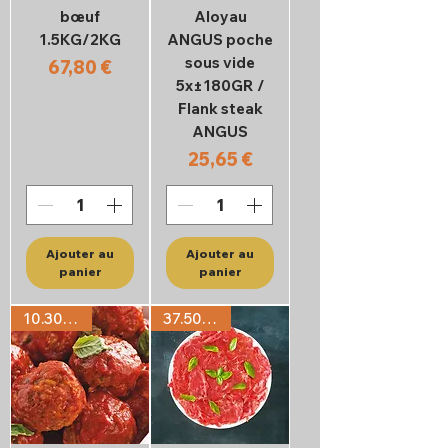
bœuf
Aloyau
1.5KG/2KG
ANGUS poche
sous vide
Prix
67,80 €
5x±180GR /
Flank steak
ANGUS
Prix
25,65 €
Ajouter au
Ajouter au
panier
panier
10.30€/KG
37.50€/KG