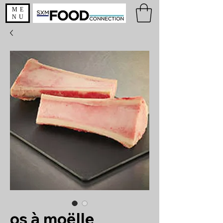
ME
NU
os à moëlle