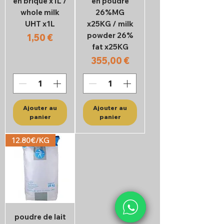
en brique x1L /
en poudre
whole milk
26%MG
UHT x1L
x25KG / milk
powder 26%
Prix
1,50 €
fat x25KG
Prix
355,00 €
Ajouter au
Ajouter au
panier
panier
12.80€/KG
poudre de lait