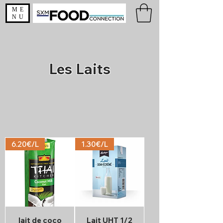
ME
NU
Les Laits
6.20€/L
1.30€/L
lait de coco
Lait UHT 1/2