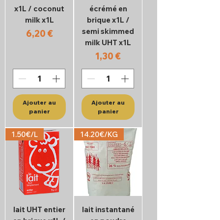
x1L / coconut
écrémé en
milk x1L
brique x1L /
semi skimmed
Prix
6,20 €
milk UHT x1L
Prix
1,30 €
Ajouter au
Ajouter au
panier
panier
1.50€/L
14.20€/KG
lait UHT entier
lait instantané