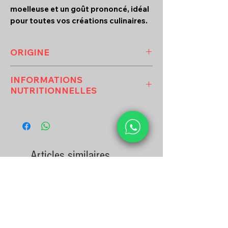
moelleuse et un goût prononcé, idéal
pour toutes vos créations culinaires.
ORIGINE
POLOGNE
INFORMATIONS
NUTRITIONNELLES
VALEURS NUTRITIONNELLES
MOYENNES ( pour 100G ) :
énergie ( KJ ) :
1026
énergie ( KCAL ) :
247
Articles similaires
glucides ( GRAMME ) :
0.01
protéines ( GRAMME ) :
16.8
sel ( GRAMME ) :
0.16