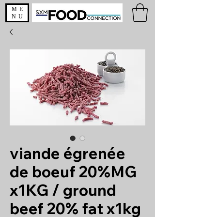
ME
NU
viande égrenée
de boeuf 20%MG
x1KG / ground
beef 20% fat x1kg