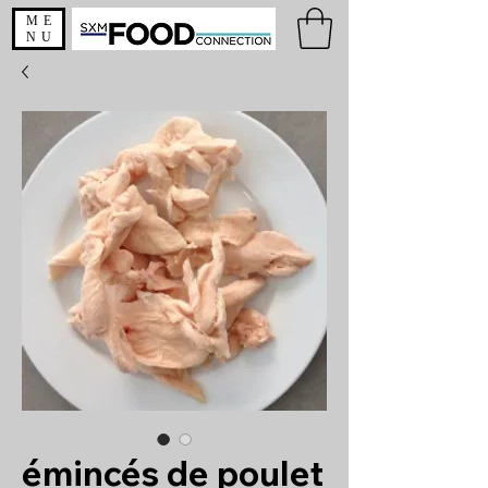
ME
NU
émincés de poulet