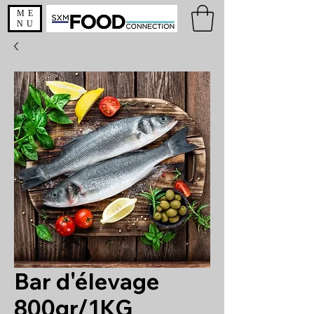
ME
NU
Bar d'élevage
800gr/1KG