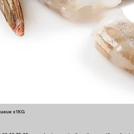
queue x1KG
Aperçu rapide