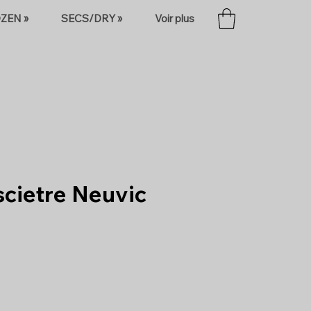
ZEN »
SECS/DRY »
Voir plus
scietre Neuvic
x