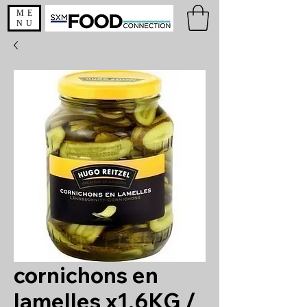
ME
NU
cornichons en
lamelles x1.6KG /