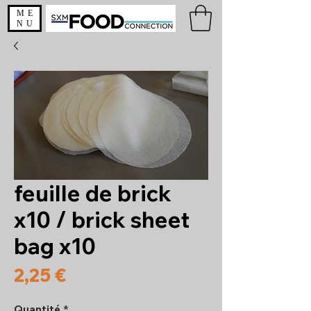
ME
NU
feuille de brick
x10 / brick sheet
bag x10
Prix
2,25 €
Quantité
*