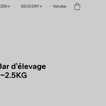
ZEN »
SECS/DRY »
Voir plus
 Bar d'élevage
t ~2.5KG
x