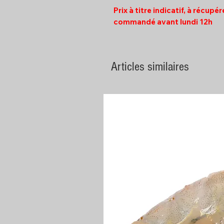
Prix à titre indicatif, à récupé
commandé avant lundi 12h
Articles similaires