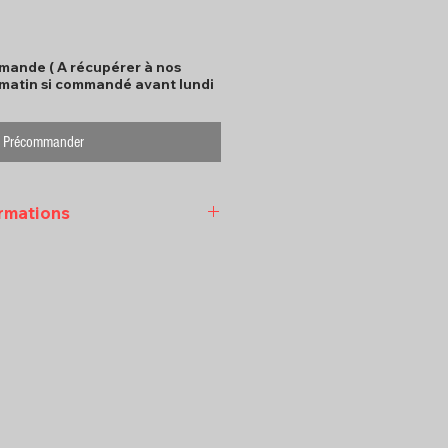
mande ( A récupérer à nos
 matin si commandé avant lundi
Précommander
ormations
ter Georges au 06 90 88 80
l sxmfoodpro@gmail.com