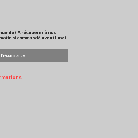
mande ( A récupérer à nos
 matin si commandé avant lundi
Précommander
ormations
ter Georges au 06 90 88 80
l sxmfoodpro@gmail.com