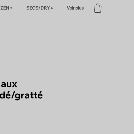
ZEN »
SECS/DRY »
Voir plus
aux
idé/gratté
rix