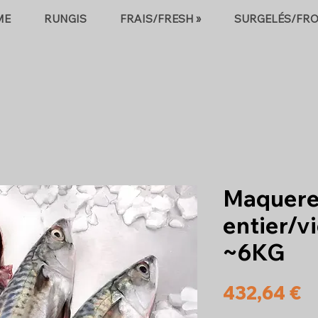
ME
RUNGIS
FRAIS/FRESH »
SURGELÉS/FRO
Maquere
entier/v
~6KG
P
432,64 €