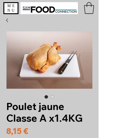
ME
NU
Poulet jaune
Classe A x1.4KG
Prix
8,15 €