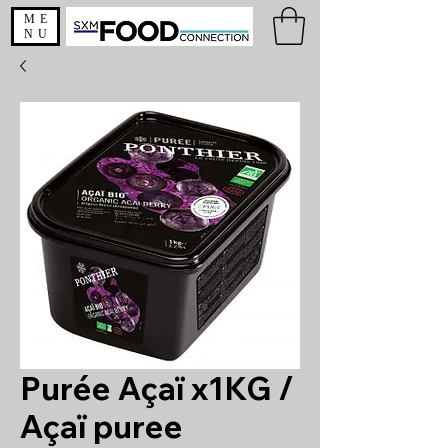
ME
NU
Purée Açaï x1KG /
Açaï puree