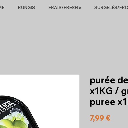
ME
RUNGIS
FRAIS/FRESH »
SURGELÉS/FRO
purée d
x1KG / g
puree x
Prix
7,99 €