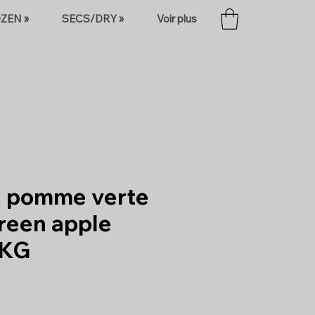
ZEN »
SECS/DRY »
Voir plus
e pomme verte
reen apple
1KG