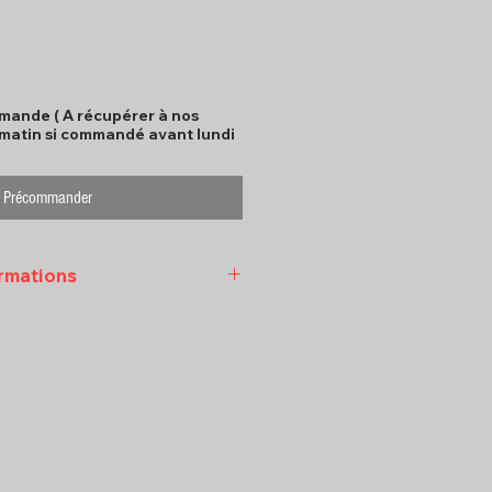
mande ( A récupérer à nos
 matin si commandé avant lundi
Précommander
ormations
ter Georges au 06 90 88 80
l sxmfoodpro@gmail.com