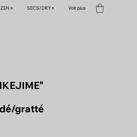
ZEN »
SECS/DRY »
Voir plus
"IKEJIME"
idé/gratté
ix