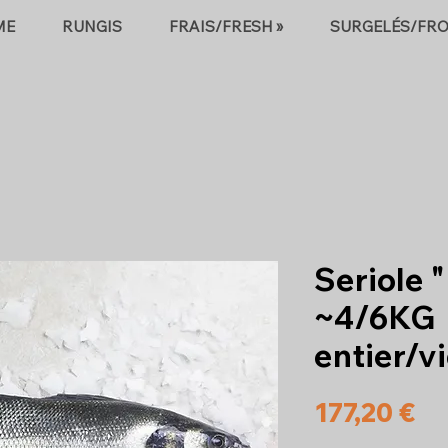
ME
RUNGIS
FRAIS/FRESH »
SURGELÉS/FRO
Seriole 
~4/6KG
entier/v
Pr
177,20 €