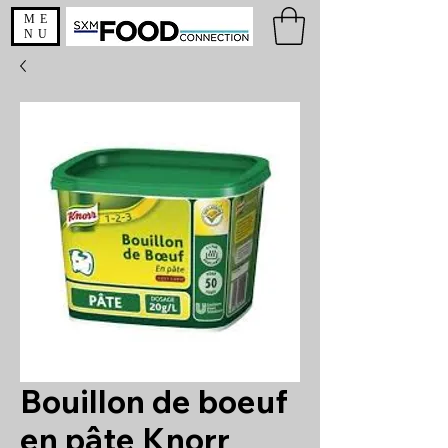
ME
NU
Bouillon de boeuf
en pâte Knorr