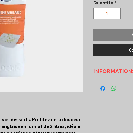
Quantité
*
Co
INFORMATION
VALEURS NUTR
MOYENNES ( po
énergie ( KJ ) 
énergie ( KCA
matières gra
vos desserts. Profitez de la douceur
glucides ( G
anglaise en format de 2 litres, idéale
sucres ( GRA