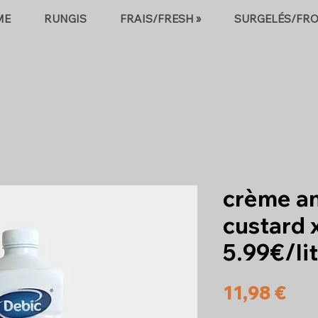
ME
RUNGIS
FRAIS/FRESH »
SURGELÉS/FRO
crème an
custard 
5.99€/li
Pri
11,98 €