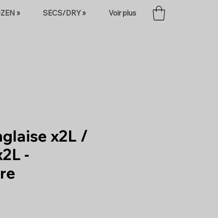
ZEN »
SECS/DRY »
Voir plus
glaise x2L /
x2L -
tre
x