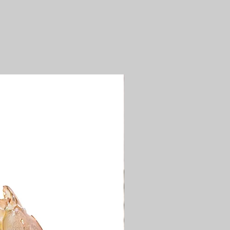
GRAMMES ) :
3.4
 ) :
0.12