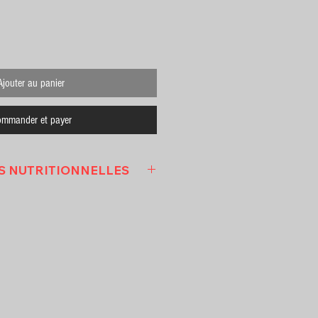
Ajouter au panier
mmander et payer
S NUTRITIONNELLES
ITIONNELLES
ur 100ML )
:
395
L ) :
94
sses ( GRAMMES ) :
2.1
RAMMES ) :
15
MMES ) :
13.4