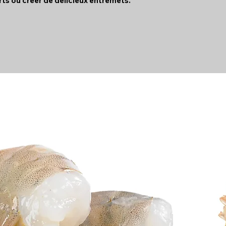
s ou créer de délicieux entremets.
protéines ( 
sel ( GRAMMES