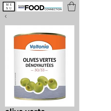
ME
NU