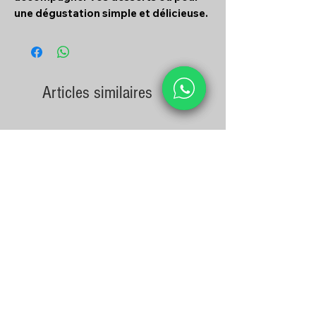
une dégustation simple et délicieuse.
Articles similaires
Crevettes décortiquées avec
Moelle de bœuf 1.5K