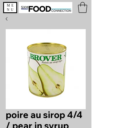
ME
NU
poire au sirop 4/4
/ pear in syrup