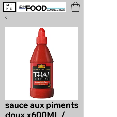
ME
NU
sauce aux piments
doux x600ML /