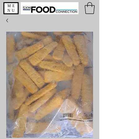
ME
NU