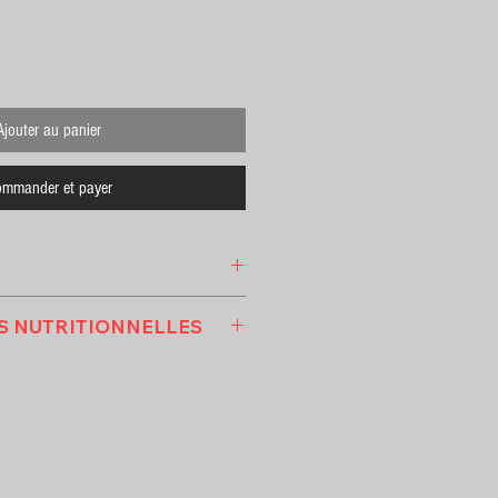
Ajouter au panier
mmander et payer
S NUTRITIONNELLES
ITIONNELLES
r 100G ) :
L ) :
290
GRAMME ) :
62.82
MME ) :
2.37