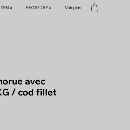
ZEN »
SECS/DRY »
Voir plus
 morue avec
G / cod fillet
ix