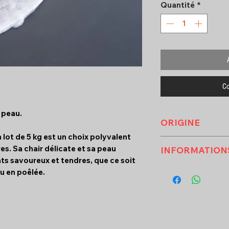
Quantité
*
Co
 peau.
ORIGINE
 lot de 5 kg est un choix polyvalent
CHINE
es. Sa chair délicate et sa peau
INFORMATION
ts savoureux et tendres, que ce soit
VALEURS NUTR
ou en poêlée.
MOYENNES ( pou
énergie ( KCA
protéines ( 
lipides ( GRA