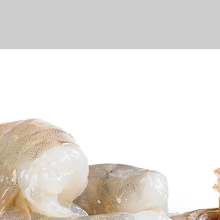
protéines ( 
lipides ( GRA
sel ( GRAMME