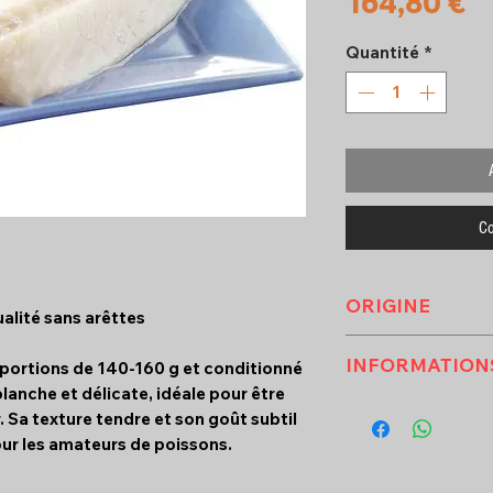
Pr
164,80 €
Quantité
*
Co
ORIGINE
alité sans arêttes
CHINE
INFORMATION
 portions de 140-160 g et conditionné
 blanche et délicate, idéale pour être
VALEURS NUTR
r. Sa texture tendre et son goût subtil
MOYENNES ( pou
our les amateurs de poissons.
énergie ( KJ )
énergie ( KCA