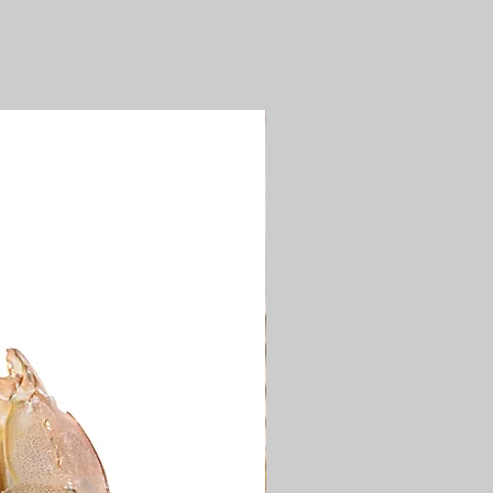
GRAMME ) :
18.6
MME ) :
0.93
 ) :
0.163