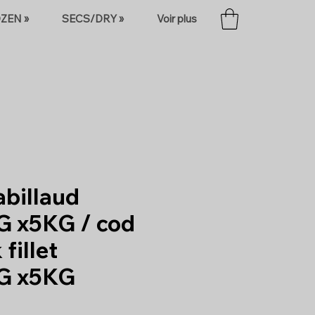
ZEN »
SECS/DRY »
Voir plus
abillaud
G x5KG / cod
 fillet
G x5KG