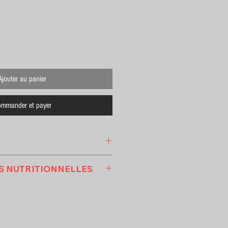
ix
Ajouter au panier
mmander et payer
S NUTRITIONNELLES
ITIONNELLES
r 100G ) :
 :
350
L ) :
82.7