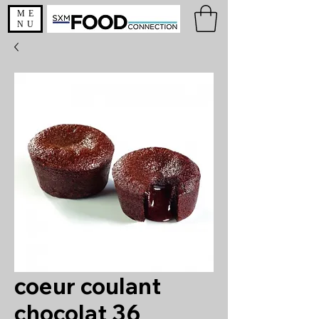
ME
NU
coeur coulant
chocolat 36